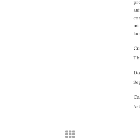
pro
ani
con
mi.
lao
Cu
Thi
Da
Se
Ca
Ar