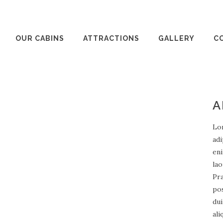
OUR CABINS
ATTRACTIONS
GALLERY
C
A
Lo
adi
eni
lao
Pra
pos
dui
ali